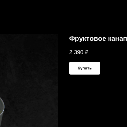
Фруктовое канапе
2 390
₽
Купить